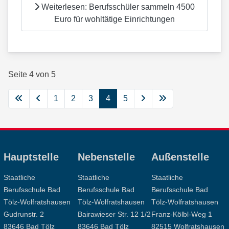
Weiterlesen: Berufsschüler sammeln 4500
Euro für wohltätige Einrichtungen
Seite 4 von 5
1
2
3
4
5
Hauptstelle
Nebenstelle
Außenstelle
Staatliche
Staatliche
Staatliche
Berufsschule Bad
Berufsschule Bad
Berufsschule Bad
Tölz-Wolfratshausen
Tölz-Wolfratshausen
Tölz-Wolfratshausen
Gudrunstr. 2
Bairawieser Str. 12 1/2
Franz-Kölbl-Weg 1
83646 Bad Tölz
83646 Bad Tölz
82515 Wolfratshausen